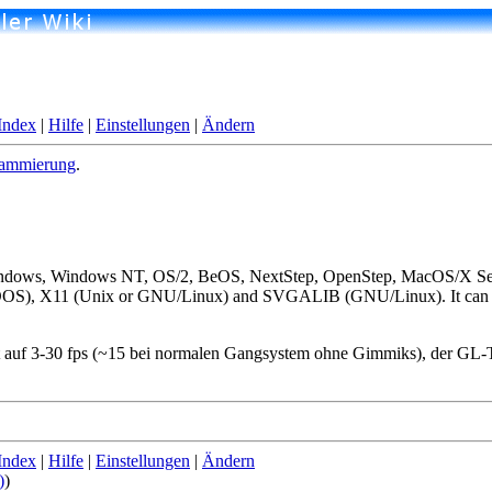
Index
|
Hilfe
|
Einstellungen
|
Ändern
rammierung
.
Windows, Windows NT, OS/2, BeOS, NextStep, OpenStep, MacOS/X Ser
S), X11 (Unix or GNU/Linux) and SVGALIB (GNU/Linux). It can al
auf 3-30 fps (~15 bei normalen Gangsystem ohne Gimmiks), der GL-Treibe
Index
|
Hilfe
|
Einstellungen
|
Ändern
)
)