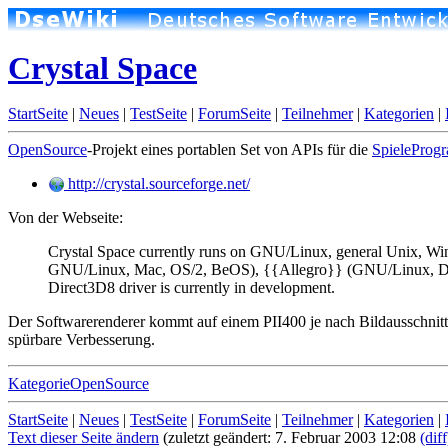
Crystal Space
StartSeite
|
Neues
|
TestSeite
|
ForumSeite
|
Teilnehmer
|
Kategorien
|
OpenSource
-Projekt eines portablen Set von APIs für die
SpieleProg
http://crystal.sourceforge.net/
Von der Webseite:
Crystal Space currently runs on GNU/Linux, general Unix, 
GNU/Linux, Mac, OS/2, BeOS), {{Allegro}} (GNU/Linux, DO
Direct3D8 driver is currently in development.
Der Softwarerenderer kommt auf einem PII400 je nach Bildausschnitt 
spürbare Verbesserung.
KategorieOpenSource
StartSeite
|
Neues
|
TestSeite
|
ForumSeite
|
Teilnehmer
|
Kategorien
|
Text dieser Seite ändern
(zuletzt geändert: 7. Februar 2003 12:08
(diff