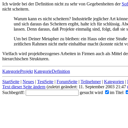
Ich würde bei der Definition nicht zu sehr von Gegebenheiten der
Sof
nicht scheitern.
Warum kann es nicht scheitern? Industrielle jeglicher Art kön
und sich daraus das Scheitern ergibt, halte ich für schlüssig.
lassen. Denn daraus, daß Projekte einmalig sind, folgt, daß sie
Um bei Deiner Metapher zu bleiben: ein Haus oder eine Straße
zeitlichen Rahmen nicht mehr einhaltbar macht (konnte nicht 
Vielfach wird projektbezogenes Arbeiten in Firmen auch als Mittel d
hierarchischen Strukturen.
KategorieProjekt
KategorieDefinition
StartSeite
|
Neues
|
TestSeite
|
ForumSeite
|
Teilnehmer
|
Kategorien
|
Text dieser Seite ändern
(zuletzt geändert: 11. September 2003 21:47
Suchbegriff:
gesucht wird
im Titel