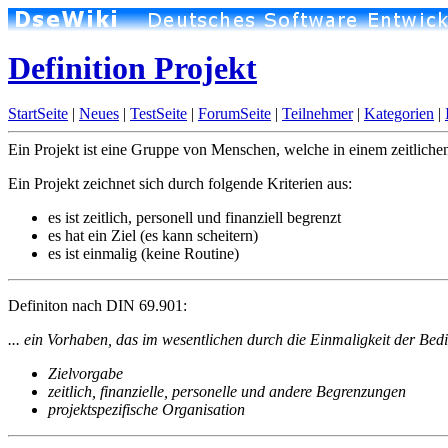
Definition Projekt
StartSeite
|
Neues
|
TestSeite
|
ForumSeite
|
Teilnehmer
|
Kategorien
|
Ein Projekt ist eine Gruppe von Menschen, welche in einem zeitlichen
Ein Projekt zeichnet sich durch folgende Kriterien aus:
es ist zeitlich, personell und finanziell begrenzt
es hat ein Ziel (es kann scheitern)
es ist einmalig (keine Routine)
Definiton nach DIN 69.901:
... ein Vorhaben, das im wesentlichen durch die Einmaligkeit der Bedi
Zielvorgabe
zeitlich, finanzielle, personelle und andere Begrenzungen
projektspezifische Organisation