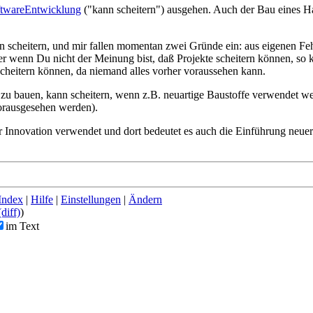
twareEntwicklung
("kann scheitern") ausgehen. Auch der Bau eines Hau
nen scheitern, und mir fallen momentan zwei Gründe ein: aus eigenen F
 Aber wenn Du nicht der Meinung bist, daß Projekte scheitern können, s
 scheitern können, da niemand alles vorher voraussehen kann.
 zu bauen, kann scheitern, wenn z.B. neuartige Baustoffe verwendet w
vorausgesehen werden).
er Innovation verwendet und dort bedeutet es auch die Einführung neu
Index
|
Hilfe
|
Einstellungen
|
Ändern
(diff)
)
im Text