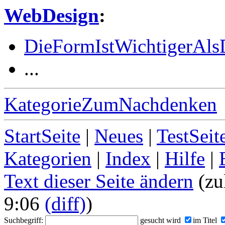
WebDesign
:
DieFormIstWichtigerAlsD
...
KategorieZumNachdenken
StartSeite
|
Neues
|
TestSeit
Kategorien
|
Index
|
Hilfe
|
Text dieser Seite ändern
(zu
9:06
(diff)
)
Suchbegriff:
gesucht wird
im Titel