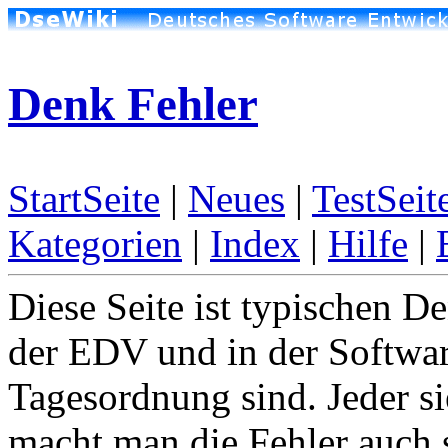
Denk Fehler
StartSeite
|
Neues
|
TestSeit
Kategorien
|
Index
|
Hilfe
|
Diese Seite ist typischen D
der EDV und in der Softwa
Tagesordnung sind. Jeder si
macht man die Fehler auch 