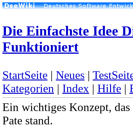
Die Einfachste Idee D
Funktioniert
StartSeite
|
Neues
|
TestSeit
Kategorien
|
Index
|
Hilfe
|
Ein wichtiges Konzept, das
Pate stand.