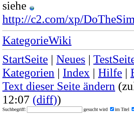
siehe
http://c2.com/xp/DoTheSi
KategorieWiki
StartSeite
|
Neues
|
TestSeit
Kategorien
|
Index
|
Hilfe
|
Text dieser Seite ändern
(zu
12:07
(diff)
)
Suchbegriff:
gesucht wird
im Titel