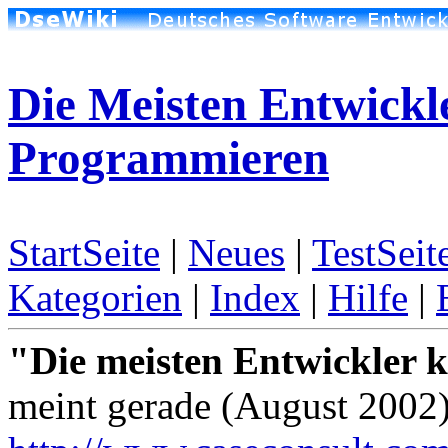
Die Meisten Entwickl
Programmieren
StartSeite
|
Neues
|
TestSeit
Kategorien
|
Index
|
Hilfe
|
"Die meisten Entwickler 
meint gerade (August 2002)