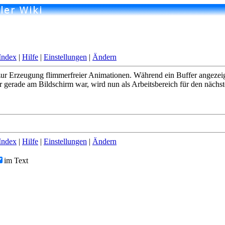
Index
|
Hilfe
|
Einstellungen
|
Ändern
ur Erzeugung flimmerfreier Animationen. Während ein Buffer angezeigt
r gerade am Bildschirm war, wird nun als Arbeitsbereich für den näch
Index
|
Hilfe
|
Einstellungen
|
Ändern
im Text