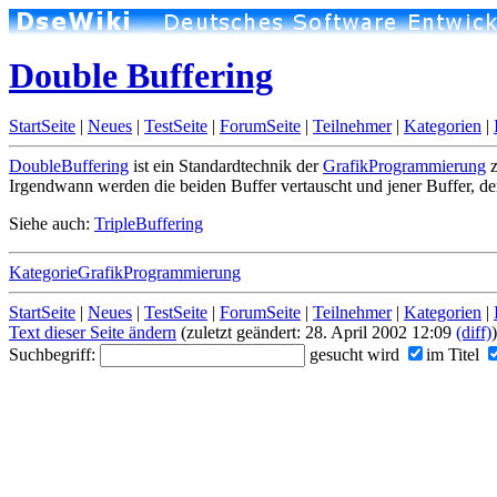
Double Buffering
StartSeite
|
Neues
|
TestSeite
|
ForumSeite
|
Teilnehmer
|
Kategorien
|
DoubleBuffering
ist ein Standardtechnik der
GrafikProgrammierung
z
Irgendwann werden die beiden Buffer vertauscht und jener Buffer, de
Siehe auch:
TripleBuffering
KategorieGrafikProgrammierung
StartSeite
|
Neues
|
TestSeite
|
ForumSeite
|
Teilnehmer
|
Kategorien
|
Text dieser Seite ändern
(zuletzt geändert: 28. April 2002 12:09
(diff)
)
Suchbegriff:
gesucht wird
im Titel