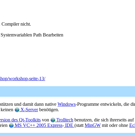
 Compiler nicht.
Systemvariablen Path Bearbeiten
hop/workshop-seite-13/
stützen und damit dann native
Windows
-Programme entwickeln, die di
h keinen
X-Server
benötigen.
sion des Qt-Toolkits
von
Trolltech
benutzen, die sich ihrerseits auf
reien
MS VC++ 2005 Express
-
IDE
(statt
MinGW
mit oder ohne
Ec