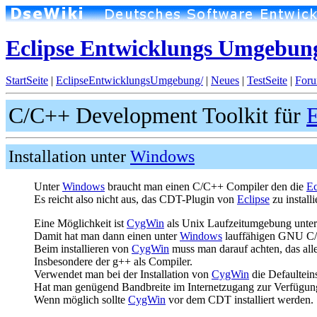
Eclipse Entwicklungs Umgebung
StartSeite
|
EclipseEntwicklungsUmgebung/
|
Neues
|
TestSeite
|
Foru
C/C++ Development Toolkit für
E
Installation unter
Windows
Unter
Windows
braucht man einen C/C++ Compiler den die
E
Es reicht also nicht aus, das CDT-Plugin von
Eclipse
zu installi
Eine Möglichkeit ist
CygWin
als Unix Laufzeitumgebung unte
Damit hat man dann einen unter
Windows
lauffähigen GNU C/
Beim installieren von
CygWin
muss man darauf achten, das alle
Insbesondere der g++ als Compiler.
Verwendet man bei der Installation von
CygWin
die Defaulteinst
Hat man genügend Bandbreite im Internetzugang zur Verfügung
Wenn möglich sollte
CygWin
vor dem CDT installiert werden.