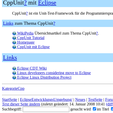
CppUnit
?
mit
Eclipse
CppUnit
?
ist ein Unit-Test-Framework für die Programmierspr
Links
zum Thema CppUnit
?
WikiPedia
Übersichtsartikel zum Thema CppUnit
?
.
CppUnit Tutorial
Homepage
CppUnit mit Eclipse
Links
Eclipse CDT Wiki
Linux developers considering move to Eclipse
Eclipse Linux Distribution Project
KategorieCpp
StartSeite
|
EclipseEntwicklungsUmgebung/
|
Neues
|
TestSeite
|
Foru
Text dieser Seite ändern
(zuletzt geändert: 14. Januar 2008 10:41
(diff
Suchbegriff:
gesucht wird
im Titel