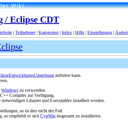
 / Eclipse CDT
mSeite
|
Teilnehmer
|
Kategorien
|
Index
|
Hilfe
|
Einstellungen
|
Änder
clipse
clipseEntwicklungsUmgebung
aufrufen kann.
eren.
r
Windows
zu verwenden.
C++ Compiler zur Verfügung.
 notwendigen Libaries und Executables installiert werden.
ellungen, so ist dies nicht der Fall.
, so empfiehlt es sich
CygWin
insgesamt zu installieren.