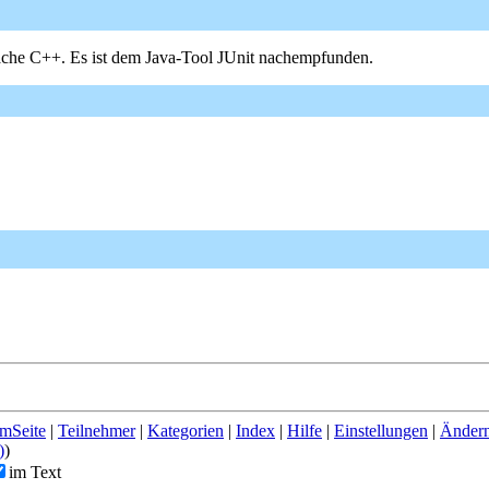
ache C++. Es ist dem Java-Tool JUnit nachempfunden.
mSeite
|
Teilnehmer
|
Kategorien
|
Index
|
Hilfe
|
Einstellungen
|
Änder
)
)
im Text