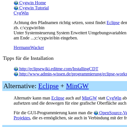
Cygwin Home
Cygwin Tutorial
CygWin
Achtung den Pfadnamen richtig setzen, sonst findet
Eclipse
den
zb. c:\cygwin\bin
Unter Systemsteuerung System Erweitert Umgebungsvariablen 
am Ende ...;c:\cygwin\bin eingeben.
HermannWacker
Tipps für die Installation
http://eclipsewiki.editme.com/InstallingCDT
http://www.admin-wissen.de/programmierung/eclipse-works
Alternative:
Eclipse
+
MinGW
Alternativ kann man
Eclipse
auch auf
MinGW
statt
CygWin
ab
aufsetzen und die deswegen für eine grafische Oberfläche auc
Für die GUI-Programmierung kann man die
OpenSource-Ver
Projektes
, die es ermöglichen, sie auch in Verbindung mit der f