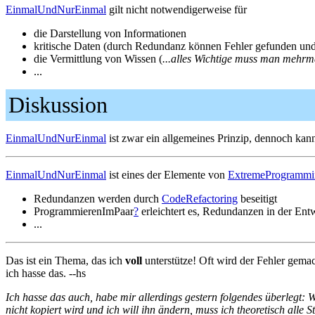
EinmalUndNurEinmal
gilt nicht notwendigerweise für
die Darstellung von Informationen
kritische Daten (durch Redundanz können Fehler gefunden und 
die Vermittlung von Wissen (
...alles Wichtige muss man mehrma
...
Diskussion
EinmalUndNurEinmal
ist zwar ein allgemeines Prinzip, dennoch kan
EinmalUndNurEinmal
ist eines der Elemente von
ExtremeProgrammi
Redundanzen werden durch
CodeRefactoring
beseitigt
ProgrammierenImPaar
?
erleichtert es, Redundanzen in der En
...
Das ist ein Thema, das ich
voll
unterstütze! Oft wird der Fehler gema
ich hasse das. --hs
Ich hasse das auch, habe mir allerdings gestern folgendes überlegt: 
nicht kopiert wird und ich will ihn ändern, muss ich theoretisch alle S