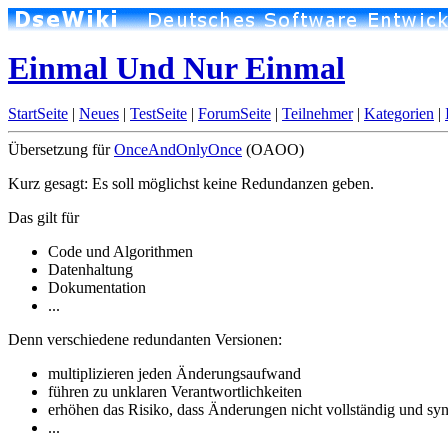
Einmal Und Nur Einmal
StartSeite
|
Neues
|
TestSeite
|
ForumSeite
|
Teilnehmer
|
Kategorien
|
Übersetzung für
OnceAndOnlyOnce
(OAOO)
Kurz gesagt: Es soll möglichst keine Redundanzen geben.
Das gilt für
Code und Algorithmen
Datenhaltung
Dokumentation
...
Denn verschiedene redundanten Versionen:
multiplizieren jeden Änderungsaufwand
führen zu unklaren Verantwortlichkeiten
erhöhen das Risiko, dass Änderungen nicht vollständig und sy
...