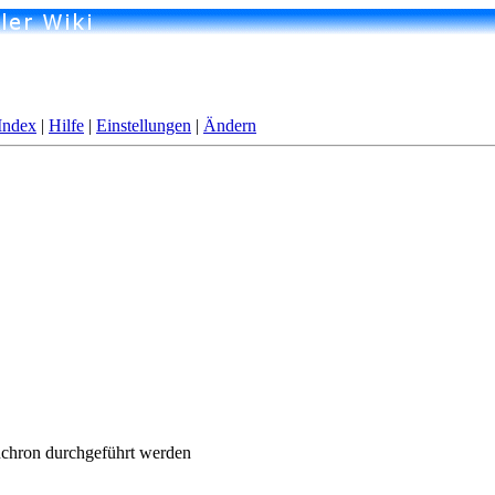
Index
|
Hilfe
|
Einstellungen
|
Ändern
nchron durchgeführt werden