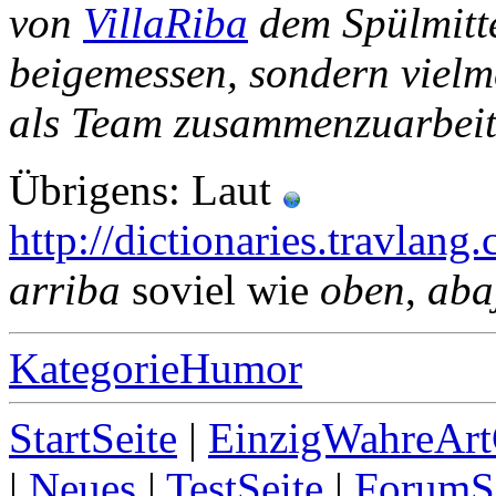
von
VillaRiba
dem Spülmitte
beigemessen, sondern vielm
als Team zusammenzuarbeit
Übrigens: Laut
http://dictionaries.travla
arriba
soviel wie
oben
,
aba
KategorieHumor
StartSeite
|
EinzigWahreArt
|
Neues
|
TestSeite
|
ForumS