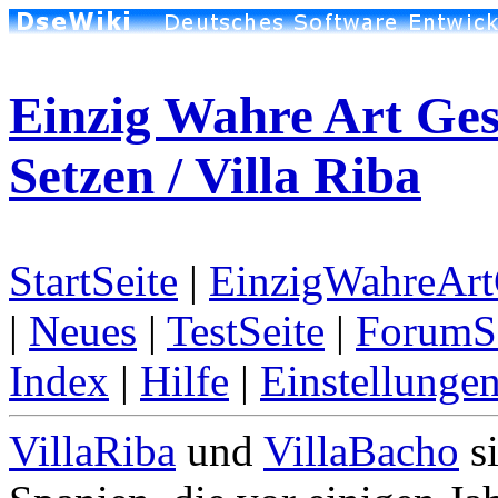
Einzig Wahre Art Ge
Setzen / Villa Riba
StartSeite
|
EinzigWahreArt
|
Neues
|
TestSeite
|
ForumS
Index
|
Hilfe
|
Einstellunge
VillaRiba
und
VillaBacho
si