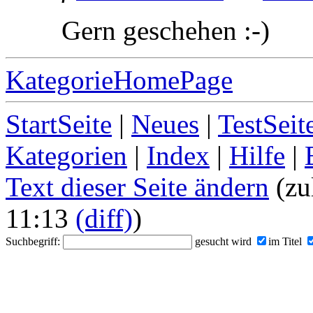
Gern geschehen :-)
KategorieHomePage
StartSeite
|
Neues
|
TestSeit
Kategorien
|
Index
|
Hilfe
|
Text dieser Seite ändern
(zu
11:13
(diff)
)
Suchbegriff:
gesucht wird
im Titel