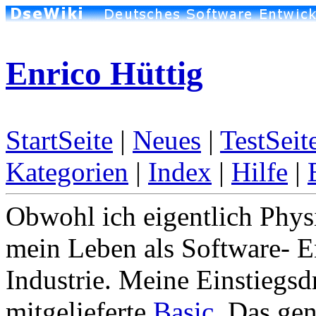
Enrico Hüttig
StartSeite
|
Neues
|
TestSeit
Kategorien
|
Index
|
Hilfe
|
Obwohl ich eigentlich Physi
mein Leben als Software- En
Industrie. Meine Einstiegs
mitgelieferte
Basic
. Das ge