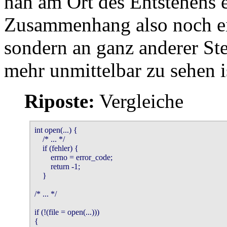
nah am Ort des Entstehens 
Zusammenhang also noch ei
sondern an ganz anderer St
mehr unmittelbar zu sehen i
Riposte:
Vergleiche
int open(...) {

    /* ... */

    if (fehler) {

        errno = error_code;

        return -1;

    }

/* ... */

if (!(file = open(...))) 

{
