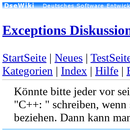
Exceptions Diskussio
StartSeite
|
Neues
|
TestSeit
Kategorien
|
Index
|
Hilfe
|
Könnte bitte jeder vor se
"C++: " schreiben, wenn s
beziehen. Dann kann man 