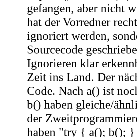
gefangen, aber nicht we
hat der Vorredner rech
ignoriert werden, sond
Sourcecode geschrieben
Ignorieren klar erkenn
Zeit ins Land. Der nä
Code. Nach a() ist noch
b() haben gleiche/ähnl
der Zweitprogrammierer
haben "try { a(); b(); }