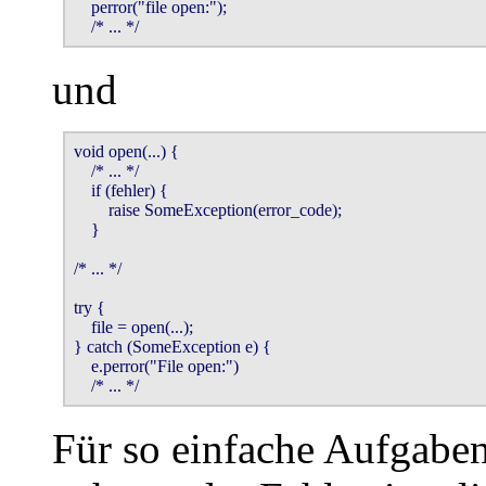
    perror("file open:");

    /* ... */
und
void open(...) {

    /* ... */

    if (fehler) {

        raise SomeException(error_code);

    }

/* ... */

try {

    file = open(...);

} catch (SomeException e) {

    e.perror("File open:")

    /* ... */
Für so einfache Aufgaben