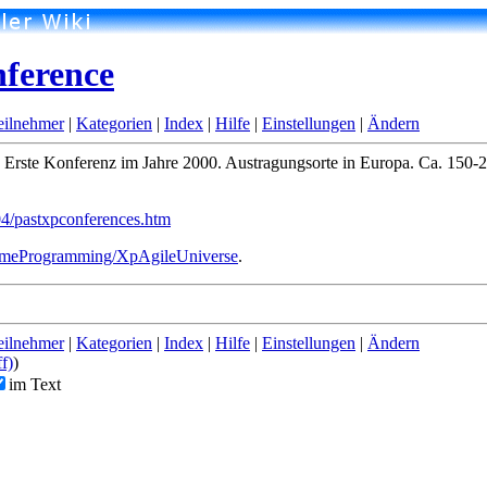
ference
eilnehmer
|
Kategorien
|
Index
|
Hilfe
|
Einstellungen
|
Ändern
. Erste Konferenz im Jahre 2000. Austragungsorte in Europa. Ca. 150-
4/pastxpconferences.htm
emeProgramming/XpAgileUniverse
.
eilnehmer
|
Kategorien
|
Index
|
Hilfe
|
Einstellungen
|
Ändern
ff)
)
im Text