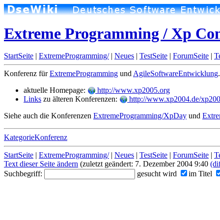
Extreme Programming / Xp Con
StartSeite
|
ExtremeProgramming/
|
Neues
|
TestSeite
|
ForumSeite
|
T
Konferenz für
ExtremeProgramming
und
AgileSoftwareEntwicklung
aktuelle Homepage:
http://www.xp2005.org
Links
zu älteren Konferenzen:
http://www.xp2004.de/xp200
Siehe auch die Konferenzen
ExtremeProgramming/XpDay
und
Extr
KategorieKonferenz
StartSeite
|
ExtremeProgramming/
|
Neues
|
TestSeite
|
ForumSeite
|
T
Text dieser Seite ändern
(zuletzt geändert: 7. Dezember 2004 9:40
(di
Suchbegriff:
gesucht wird
im Titel