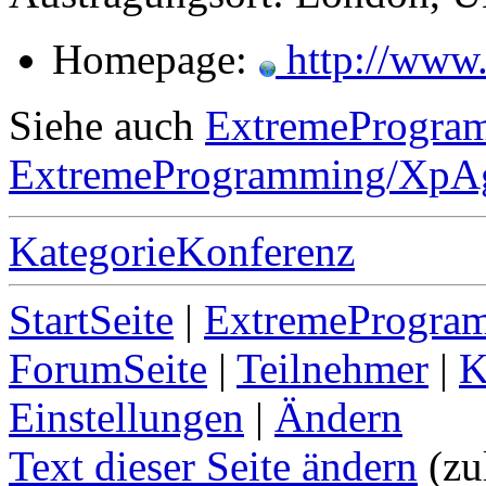
Homepage:
http://www.
Siehe auch
ExtremeProgra
ExtremeProgramming/XpAg
KategorieKonferenz
StartSeite
|
ExtremeProgra
ForumSeite
|
Teilnehmer
|
K
Einstellungen
|
Ändern
Text dieser Seite ändern
(zu