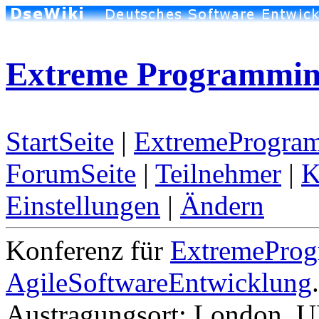
Extreme Programmin
StartSeite
|
ExtremeProgra
ForumSeite
|
Teilnehmer
|
K
Einstellungen
|
Ändern
Konferenz für
ExtremePro
AgileSoftwareEntwicklung
Austragungsort: London, U