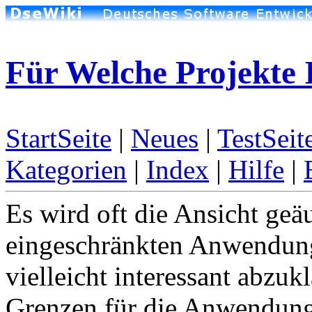
Für Welche Projekte 
StartSeite
|
Neues
|
TestSeit
Kategorien
|
Index
|
Hilfe
|
Es wird oft die Ansicht geä
eingeschränkten Anwendung
vielleicht interessant abzu
Grenzen für die Anwendun