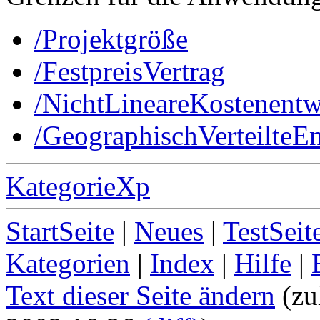
/Projektgröße
/FestpreisVertrag
/NichtLineareKostenent
/GeographischVerteilteE
KategorieXp
StartSeite
|
Neues
|
TestSeit
Kategorien
|
Index
|
Hilfe
|
Text dieser Seite ändern
(zu