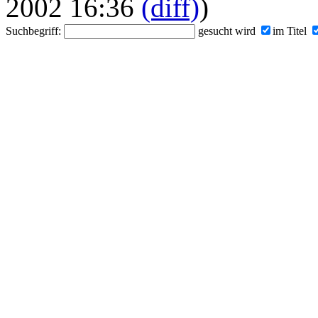
2002 16:36
(diff)
)
Suchbegriff:
gesucht wird
im Titel