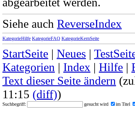
abgearbeitet werden.
Siehe auch
ReverseIndex
KategorieHilfe
KategorieFAQ
KategorieKernSeite
StartSeite
|
Neues
|
TestSeit
Kategorien
|
Index
|
Hilfe
|
Text dieser Seite ändern
(zu
11:15
(diff)
)
Suchbegriff:
gesucht wird
im Titel