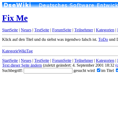
Fix Me
StartSeite
|
Neues
|
TestSeite
|
ForumSeite
|
Teilnehmer
|
Kategorien
|
Klick auf den Titel und du siehst was irgendwo falsch ist.
ToDo
und D
KategorieWikiTag
StartSeite
|
Neues
|
TestSeite
|
ForumSeite
|
Teilnehmer
|
Kategorien
|
Text dieser Seite ändern
(zuletzt geändert: 4. September 2001 18:32
(
Suchbegriff:
gesucht wird
im Titel