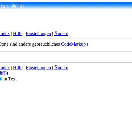
Index
|
Hilfe
|
Einstellungen
|
Ändern
one sind andere gebräuchliches
CodeMarkup
's.
Index
|
Hilfe
|
Einstellungen
|
Ändern
diff)
)
im Text