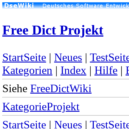
Free Dict Projekt
StartSeite
|
Neues
|
TestSeit
Kategorien
|
Index
|
Hilfe
|
Siehe
FreeDictWiki
KategorieProjekt
StartSeite
|
Neues
|
TestSeit