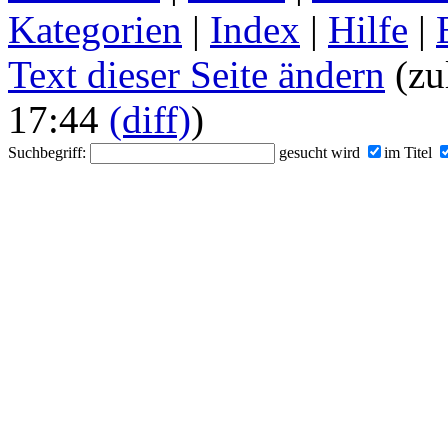
Kategorien
|
Index
|
Hilfe
|
Text dieser Seite ändern
(zu
17:44
(diff)
)
Suchbegriff:
gesucht wird
im Titel