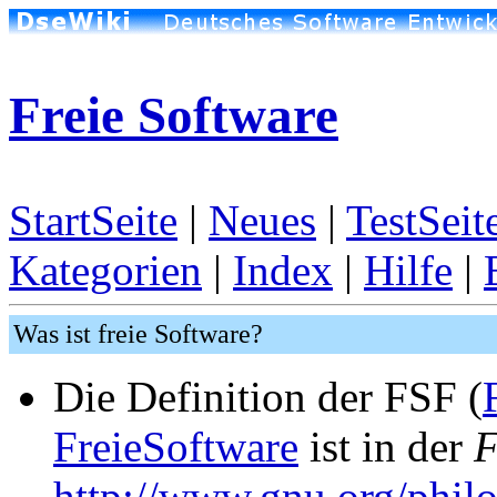
Freie Software
StartSeite
|
Neues
|
TestSeit
Kategorien
|
Index
|
Hilfe
|
Was ist freie Software?
Die Definition der FSF (
FreieSoftware
ist in der
F
http://www.gnu.org/phil