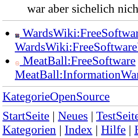
war aber sichelich nich
WardsWiki:FreeSoftwa
WardsWiki:FreeSoftwar
MeatBall:FreeSoftware
MeatBall:InformationWa
KategorieOpenSource
StartSeite
|
Neues
|
TestSeit
Kategorien
|
Index
|
Hilfe
|