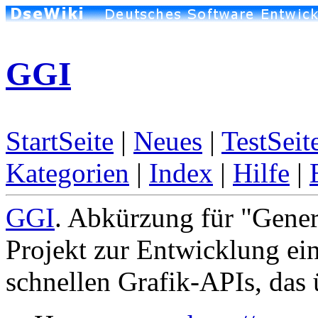
GGI
StartSeite
|
Neues
|
TestSeit
Kategorien
|
Index
|
Hilfe
|
GGI
. Abkürzung für "Gener
Projekt zur Entwicklung ein
schnellen Grafik-APIs, das ü