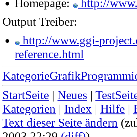
Homepage:
http://www.
Output Treiber:
http://www.ggi-project.
reference.html
KategorieGrafikProgrammi
StartSeite
|
Neues
|
TestSeit
Kategorien
|
Index
|
Hilfe
|
Text dieser Seite ändern
(zu
2003 22:29
(diff)
)