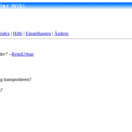
Index
|
Hilfe
|
Einstellungen
|
Ändern
der?
--
ReiniUrban
g transportieren?
n?