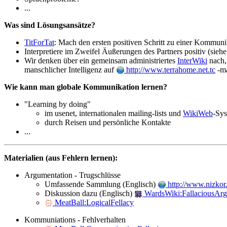
...
Was sind Lösungsansätze?
TitForTat
: Mach den ersten positiven Schritt zu einer Kommun
Interpretiere im Zweifel Äußerungen des Partners positiv (sieh
Wir denken über ein gemeinsam administriertes
InterWiki
nach, 
manschlicher Intelligenz auf
http://www.terrahome.net.tc
-ma
Wie kann man globale Kommunikation lernen?
"Learning by doing"
im usenet, internationalen mailing-lists und
WikiWeb
-Sys
durch Reisen und persönliche Kontakte
...
Materialien (aus Fehlern lernen):
Argumentation - Trugschlüsse
Umfassende Sammlung (Englisch)
http://www.nizkor.o
Diskussion dazu (Englisch)
WardsWiki:FallaciousAr
MeatBall:LogicalFellacy
Kommuniations - Fehlverhalten