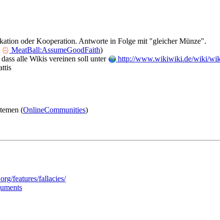
ikation oder Kooperation. Antworte in Folge mit "gleicher Münze".
e
MeatBall:AssumeGoodFaith
)
dass alle Wikis vereinen soll unter
http://www.wikiwiki.de/wiki/wik
ttis
temen (
OnlineCommunities
)
rg/features/fallacies/
guments