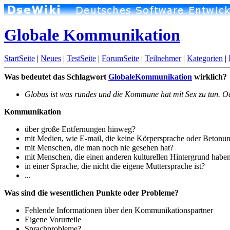
Globale Kommunikation
StartSeite
|
Neues
|
TestSeite
|
ForumSeite
|
Teilnehmer
|
Kategorien
|
Was bedeutet das Schlagwort
GlobaleKommunikation
wirklich?
Globus ist was rundes und die Kommune hat mit Sex zu tun. O
Kommunikation
über große Entfernungen hinweg?
mit Medien, wie E-mail, die keine Körpersprache oder Betonun
mit Menschen, die man noch nie gesehen hat?
mit Menschen, die einen anderen kulturellen Hintergrund habe
in einer Sprache, die nicht die eigene Muttersprache ist?
...
Was sind die wesentlichen Punkte oder Probleme?
Fehlende Informationen über den Kommunikationspartner
Eigene Vorurteile
Sprachprobleme?