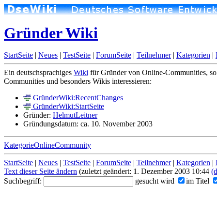
Gründer Wiki
StartSeite
|
Neues
|
TestSeite
|
ForumSeite
|
Teilnehmer
|
Kategorien
|
Ein deutschsprachiges
Wiki
für Gründer von Online-Communities, solc
Communities und besonders Wikis interessieren:
GründerWiki:RecentChanges
GründerWiki:StartSeite
Gründer:
HelmutLeitner
Gründungsdatum: ca. 10. November 2003
KategorieOnlineCommunity
StartSeite
|
Neues
|
TestSeite
|
ForumSeite
|
Teilnehmer
|
Kategorien
|
Text dieser Seite ändern
(zuletzt geändert: 1. Dezember 2003 10:44
(d
Suchbegriff:
gesucht wird
im Titel