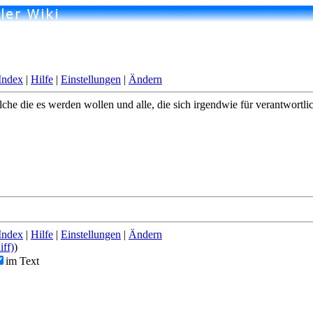
Index
|
Hilfe
|
Einstellungen
|
Ändern
he die es werden wollen und alle, die sich irgendwie für verantwortli
Index
|
Hilfe
|
Einstellungen
|
Ändern
iff)
)
im Text