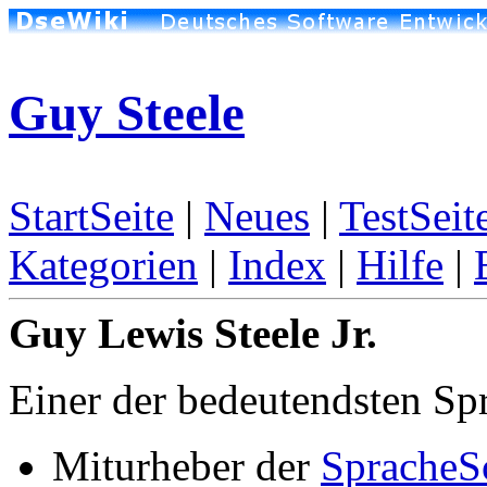
Guy Steele
StartSeite
|
Neues
|
TestSeit
Kategorien
|
Index
|
Hilfe
|
Guy Lewis Steele Jr.
Einer der bedeutendsten Sp
Miturheber der
Sprache