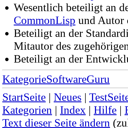
Wesentlich beteiligt an d
CommonLisp
und Autor 
Beteiligt an der Standard
Mitautor des zugehörige
Beteiligt an der Entwick
KategorieSoftwareGuru
StartSeite
|
Neues
|
TestSeit
Kategorien
|
Index
|
Hilfe
|
Text dieser Seite ändern
(zu