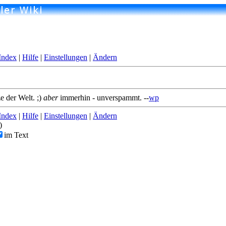
Index
|
Hilfe
|
Einstellungen
|
Ändern
e der Welt. ;)
aber
immerhin - unverspammt. --
wp
Index
|
Hilfe
|
Einstellungen
|
Ändern
)
im Text