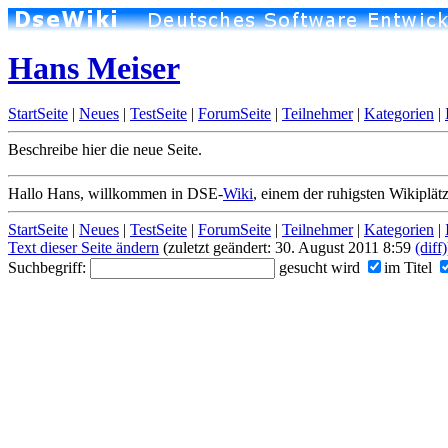
Hans Meiser
StartSeite
|
Neues
|
TestSeite
|
ForumSeite
|
Teilnehmer
|
Kategorien
|
Beschreibe hier die neue Seite.
Hallo Hans, willkommen in DSE-
Wiki
, einem der ruhigsten Wikiplätz
StartSeite
|
Neues
|
TestSeite
|
ForumSeite
|
Teilnehmer
|
Kategorien
|
Text dieser Seite ändern
(zuletzt geändert: 30. August 2011 8:59
(diff)
Suchbegriff:
gesucht wird
im Titel