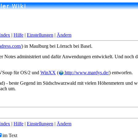
Index
|
Hilfe
|
Einstellungen
|
Ändern
ndress.com/
) in Maulburg bei Lörrach bei Basel.
 er Notes administriert und dafür Anwendungen entwickelt. Und noch 
t VSoup für OS/2 und
WinXX
(
http://www.mardys.de/
) entworfen.
ad) - beste Gegend im Südschwarzwald mit vielen Höhenmetern und wen
rbach um.
Index
|
Hilfe
|
Einstellungen
|
Ändern
im Text