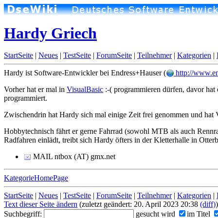
Hardy Griech
StartSeite
|
Neues
|
TestSeite
|
ForumSeite
|
Teilnehmer
|
Kategorien
|
Hardy ist Software-Entwickler bei Endress+Hauser (
http://www.e
Vorher hat er mal in
VisualBasic
:-( programmieren dürfen, davor hat
programmiert.
Zwischendrin hat Hardy sich mal einige Zeit frei genommen und ha
Hobbytechnisch fährt er gerne Fahrrad (sowohl MTB als auch Rennr
Radfahren einlädt, treibt sich Hardy öfters in der Kletterhalle in Otte
MAIL ntbox (AT) gmx.net
KategorieHomePage
StartSeite
|
Neues
|
TestSeite
|
ForumSeite
|
Teilnehmer
|
Kategorien
|
Text dieser Seite ändern
(zuletzt geändert: 20. April 2023 20:38
(diff)
)
Suchbegriff:
gesucht wird
im Titel