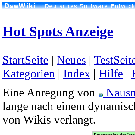
Hot Spots Anzeige
StartSeite
|
Neues
|
TestSeit
Kategorien
|
Index
|
Hilfe
|
Eine Anregung von
Nausn
lange nach einem dynamisc
von Wikis verlangt.