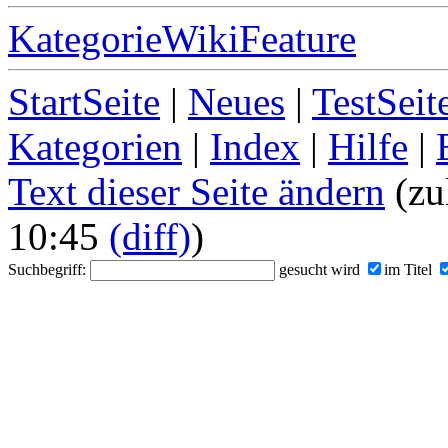
KategorieWikiFeature
StartSeite
|
Neues
|
TestSeit
Kategorien
|
Index
|
Hilfe
|
Text dieser Seite ändern
(zu
10:45
(diff)
)
Suchbegriff:
gesucht wird
im Titel