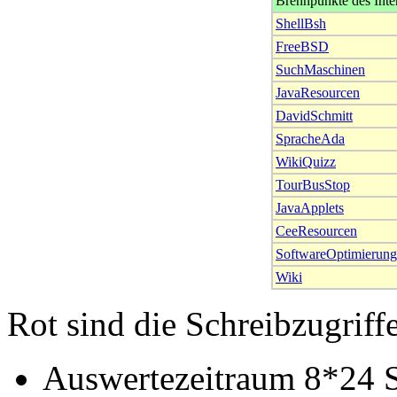
Brennpunkte des Inte
ShellBsh
FreeBSD
SuchMaschinen
JavaResourcen
DavidSchmitt
SpracheAda
WikiQuizz
TourBusStop
JavaApplets
CeeResourcen
SoftwareOptimierung
Wiki
Rot sind die Schreibzugriffe
Auswertezeitraum 8*24 