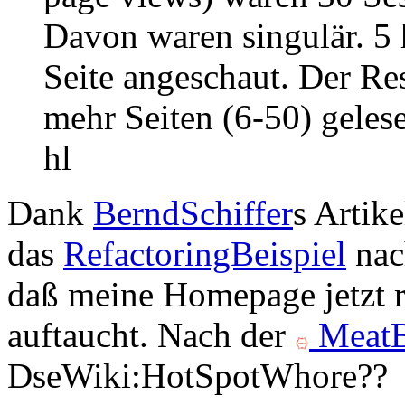
Davon waren singulär. 5 h
Seite angeschaut. Der Re
mehr Seiten (6-50) gelese
hl
Dank
BerndSchiffer
s Artike
das
RefactoringBeispiel
nach
daß meine Homepage jetzt r
auftaucht. Nach der
MeatB
DseWiki:HotSpotWhore??