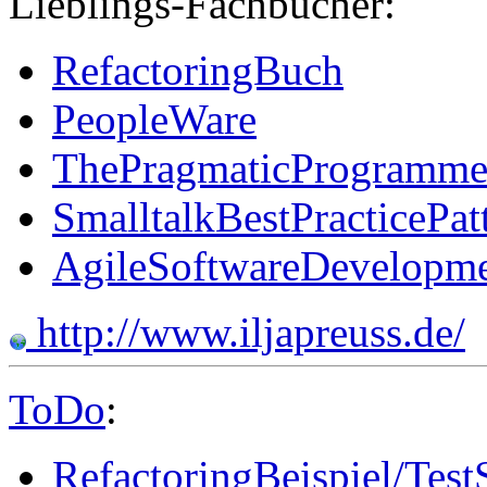
Lieblings-Fachbücher:
RefactoringBuch
PeopleWare
ThePragmaticProgramme
SmalltalkBestPracticePat
AgileSoftwareDevelopm
http://www.iljapreuss.de/
ToDo
:
RefactoringBeispiel/Test