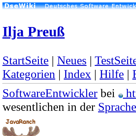
Ilja Preuß
StartSeite
|
Neues
|
TestSeit
Kategorien
|
Index
|
Hilfe
|
SoftwareEntwickler
bei
ht
wesentlichen in der
Sprache