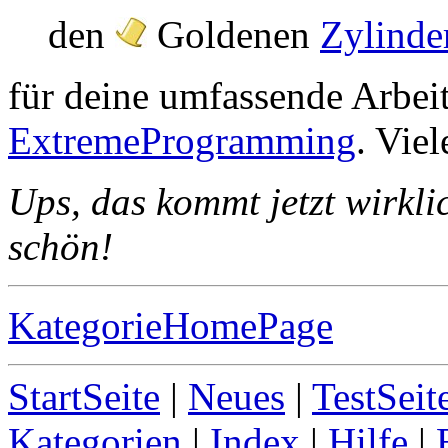
den
Goldenen
Zylinde
für deine umfassende Arbe
ExtremeProgramming
. Vie
Ups, das kommt jetzt wirkli
schön!
KategorieHomePage
StartSeite
|
Neues
|
TestSeit
Kategorien
|
Index
|
Hilfe
|