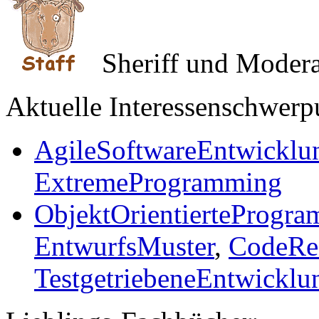
Sheriff und Modera
Aktuelle Interessenschwerp
AgileSoftwareEntwicklu
ExtremeProgramming
ObjektOrientierteProgr
EntwurfsMuster
,
CodeRef
TestgetriebeneEntwicklu