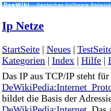
Ip Netze
StartSeite
|
Neues
|
TestSeit
Kategorien
|
Index
|
Hilfe
|
Das IP aus TCP/IP steht fü
DeWikiPedia:Internet_Prot
bildet die Basis der Adres
DeWikiPedia:Internet
. Das 