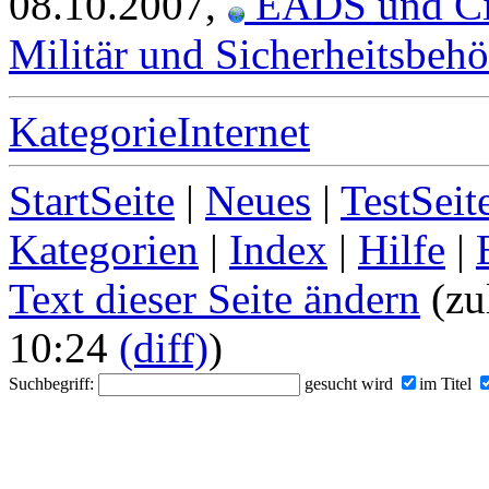
08.10.2007,
EADS und Cis
Militär und Sicherheitsbeh
KategorieInternet
StartSeite
|
Neues
|
TestSeit
Kategorien
|
Index
|
Hilfe
|
Text dieser Seite ändern
(zu
10:24
(diff)
)
Suchbegriff:
gesucht wird
im Titel