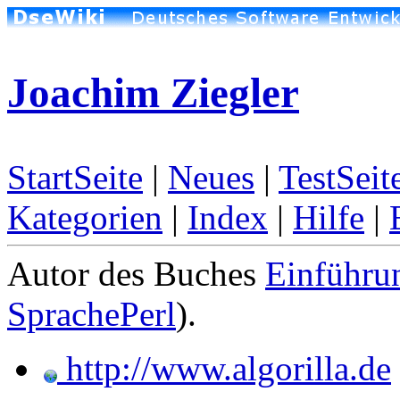
Joachim Ziegler
StartSeite
|
Neues
|
TestSeit
Kategorien
|
Index
|
Hilfe
|
Autor des Buches
Einführu
SprachePerl
).
http://www.algorilla.de