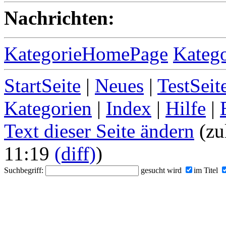
Nachrichten:
KategorieHomePage
Kateg
StartSeite
|
Neues
|
TestSeit
Kategorien
|
Index
|
Hilfe
|
Text dieser Seite ändern
(zu
11:19
(diff)
)
Suchbegriff:
gesucht wird
im Titel