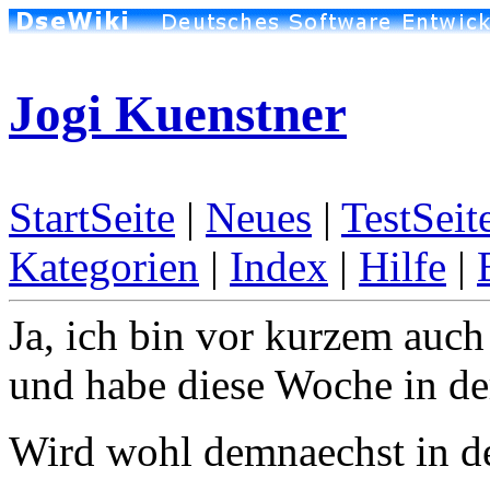
Jogi Kuenstner
StartSeite
|
Neues
|
TestSeit
Kategorien
|
Index
|
Hilfe
|
Ja, ich bin vor kurzem auch
und habe diese Woche in der
Wird wohl demnaechst in der