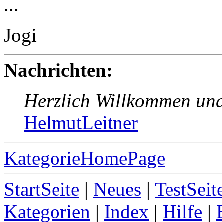
...
Jogi
Nachrichten:
Herzlich Willkommen und
HelmutLeitner
KategorieHomePage
StartSeite
|
Neues
|
TestSeit
Kategorien
|
Index
|
Hilfe
|