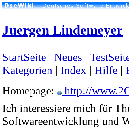
Juergen Lindemeyer
StartSeite
|
Neues
|
TestSeit
Kategorien
|
Index
|
Hilfe
|
Homepage:
http://www.2
Ich interessiere mich für 
Softwareentwicklung und W