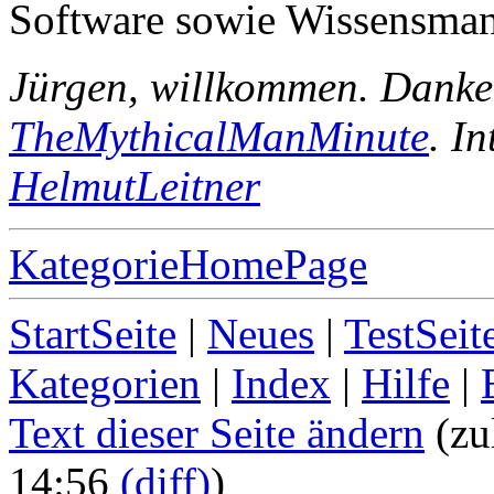
Software sowie Wissensma
Jürgen, willkommen. Danke 
TheMythicalManMinute
. In
HelmutLeitner
KategorieHomePage
StartSeite
|
Neues
|
TestSeit
Kategorien
|
Index
|
Hilfe
|
Text dieser Seite ändern
(zu
14:56
(diff)
)