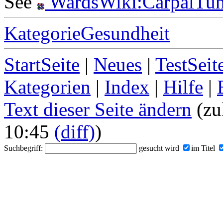
See
WardsWiki:CarpalTu
KategorieGesundheit
StartSeite
|
Neues
|
TestSeit
Kategorien
|
Index
|
Hilfe
|
Text dieser Seite ändern
(zu
10:45
(diff)
)
Suchbegriff:
gesucht wird
im Titel