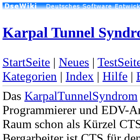
Karpal Tunnel Synd
StartSeite
|
Neues
|
TestSeit
Kategorien
|
Index
|
Hilfe
|
Das
KarpalTunnelSyndrom
Programmierer und EDV-Arb
Raum schon als Kürzel CTS
Bergarbeiter ist CTS für d