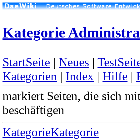
Kategorie Administra
StartSeite
|
Neues
|
TestSeit
Kategorien
|
Index
|
Hilfe
|
markiert Seiten, die sich m
beschäftigen
KategorieKategorie