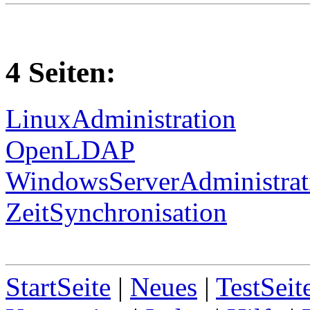
4 Seiten:
LinuxAdministration
OpenLDAP
WindowsServerAdministrat
ZeitSynchronisation
StartSeite
|
Neues
|
TestSeit