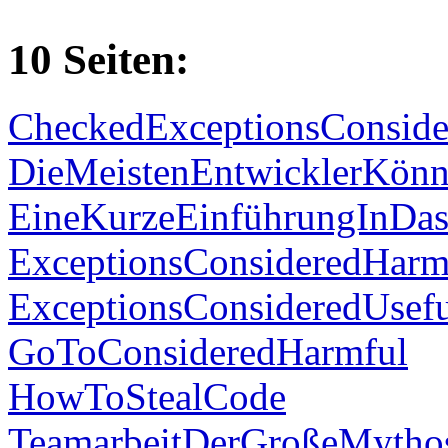
10 Seiten:
CheckedExceptionsConside
DieMeistenEntwicklerKön
EineKurzeEinführungInDa
ExceptionsConsideredHarm
ExceptionsConsideredUsef
GoToConsideredHarmful
HowToStealCode
TeamarbeitDerGroßeMytho