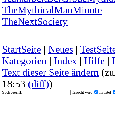
TheMythicalManMinute
TheNextSociety
StartSeite
|
Neues
|
TestSeit
Kategorien
|
Index
|
Hilfe
|
Text dieser Seite ändern
(zu
18:53
(diff)
)
Suchbegriff:
gesucht wird
im Titel