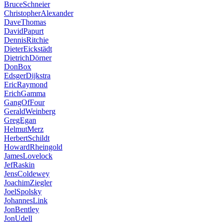
BruceSchneier
ChristopherAlexander
DaveThomas
DavidPapurt
DennisRitchie
DieterEickstädt
DietrichDörner
DonBox
EdsgerDijkstra
EricRaymond
ErichGamma
GangOfFour
GeraldWeinberg
GregEgan
HelmutMerz
HerbertSchildt
HowardRheingold
JamesLovelock
JefRaskin
JensColdewey
JoachimZiegler
JoelSpolsky
JohannesLink
JonBentley
JonUdell