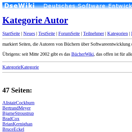
Kategorie Autor
StartSeite
|
Neues
|
TestSeite
|
ForumSeite
|
Teilnehmer
|
Kategorien
|
markiert Seiten, die Autoren von Büchern über Softwareentwicklung 
Übrigens: seit Mitte 2002 gibt es das
BücherWiki
, das offen ist für
KategorieKategorie
47 Seiten:
AlistairCockburn
BertrandMeyer
BjarneStroustrup
BradCox
BrianKernighan
BruceEckel