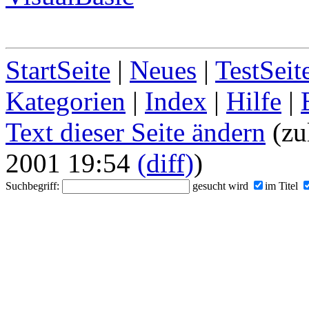
StartSeite
|
Neues
|
TestSeit
Kategorien
|
Index
|
Hilfe
|
Text dieser Seite ändern
(zu
2001 19:54
(diff)
)
Suchbegriff:
gesucht wird
im Titel