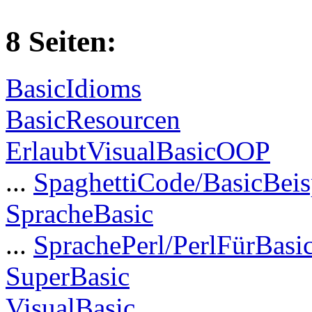
8 Seiten:
BasicIdioms
BasicResourcen
ErlaubtVisualBasicOOP
...
SpaghettiCode/BasicBeis
SpracheBasic
...
SprachePerl/PerlFürBasi
SuperBasic
VisualBasic