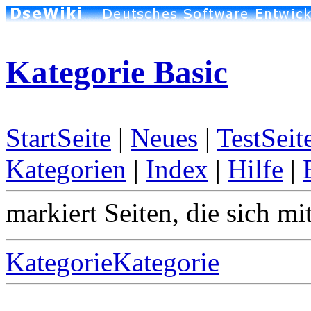
Kategorie Basic
StartSeite
|
Neues
|
TestSeit
Kategorien
|
Index
|
Hilfe
|
markiert Seiten, die sich mi
KategorieKategorie