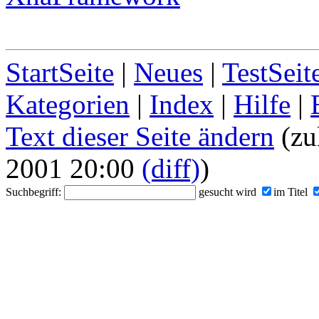
StartSeite
|
Neues
|
TestSeit
Kategorien
|
Index
|
Hilfe
|
Text dieser Seite ändern
(zu
2001 20:00
(diff)
)
Suchbegriff:
gesucht wird
im Titel