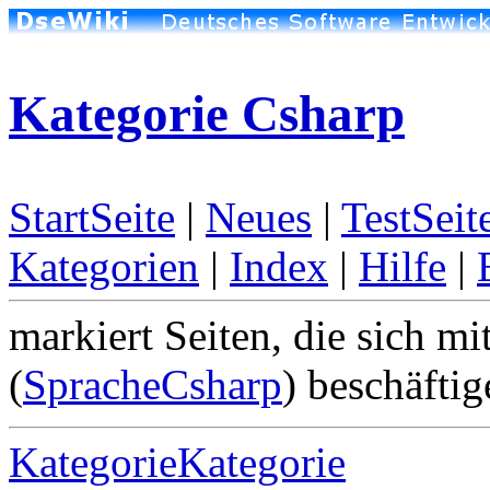
Kategorie Csharp
StartSeite
|
Neues
|
TestSeit
Kategorien
|
Index
|
Hilfe
|
markiert Seiten, die sich m
(
SpracheCsharp
) beschäftig
KategorieKategorie