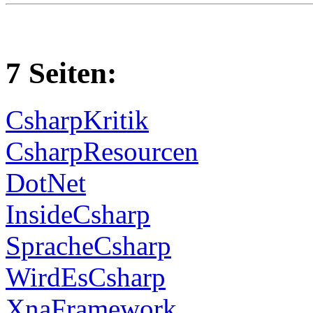
7 Seiten:
CsharpKritik
CsharpResourcen
DotNet
InsideCsharp
SpracheCsharp
WirdEsCsharp
XnaFramework