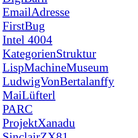
EmailAdresse
FirstBug
Intel 4004
KategorienStruktur
LispMachineMuseum
LudwigVonBertalanffy
MaiLüfterl
PARC
ProjektXanadu
SinclairZX81