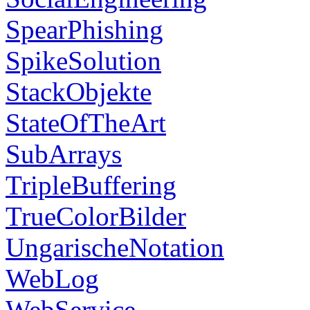
SpearPhishing
SpikeSolution
StackObjekte
StateOfTheArt
SubArrays
TripleBuffering
TrueColorBilder
UngarischeNotation
WebLog
WebService