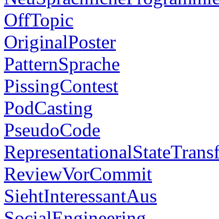
OffTopic
OriginalPoster
PatternSprache
PissingContest
PodCasting
PseudoCode
RepresentationalStateTransf
ReviewVorCommit
SiehtInteressantAus
SocialEngineering