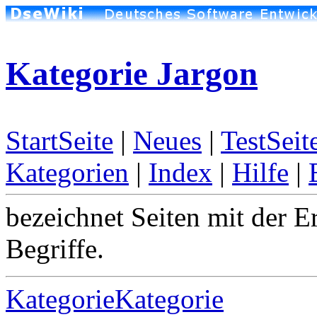
Kategorie Jargon
StartSeite
|
Neues
|
TestSeit
Kategorien
|
Index
|
Hilfe
|
bezeichnet Seiten mit der E
Begriffe.
KategorieKategorie