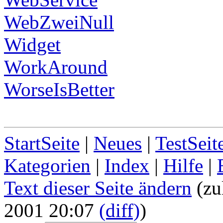
WebZweiNull
Widget
WorkAround
WorseIsBetter
StartSeite
|
Neues
|
TestSeit
Kategorien
|
Index
|
Hilfe
|
Text dieser Seite ändern
(zu
2001 20:07
(diff)
)