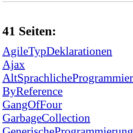
41 Seiten:
AgileTypDeklarationen
Ajax
AltSprachlicheProgrammie
ByReference
GangOfFour
GarbageCollection
GenerischeProgrammierun