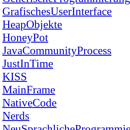
GrafischesUserInterface
HeapObjekte
HoneyPot
JavaCommunityProcess
JustInTime
KISS
MainFrame
NativeCode
Nerds
NeuSprachlicheProgrammi