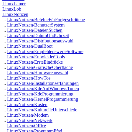
LinuxLamer
LinuxLob
LinuxNotizen
...
LinuxNotizen/BefehleFürFortgeschrittene
...
LinuxNotizen/BenutzerSystem
...
LinuxNotizen/DateienSuchen
...
LinuxNotizen/DatumUndUhrzeit
...
LinuxNotizen/Distributionsauswahl
...
LinuxNotizen/DualBoot
...
LinuxNotizen/EmpfehlenswerteSoftware
...
LinuxNotizen/EntwicklerTools
...
LinuxNotizen/ErsteEindrücke
...
LinuxNotizen/GrafischeOberfläche
...
LinuxNotizen/Hardwareauswahl
...
LinuxNotizen/HowTos
...
LinuxNotizen/Installationserfahrungen
...
LinuxNotizen/KdeAufWindowsTunen
...
LinuxNotizen/KdeProgrammierung
...
LinuxNotizen/KernelProgrammierung
...
LinuxNotizen/Kosten
...
LinuxNotizen/KulturelleUnterschiede
...
LinuxNotizen/Modem
...
LinuxNotizen/Netzwerk
...
LinuxNotizen/Office
...
LinuxNotizen/ProgrammPfad