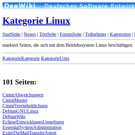
Kategorie Linux
StartSeite
|
Neues
|
TestSeite
|
ForumSeite
|
Teilnehmer
|
Kategorien
|
markiert Seiten, die sich mit dem Betriebssystem Linux beschäftigen.
KategorieKategorie
KategorieUnix
101 Seiten:
CmmiAbweichungen
CmmiMuster
CmmiVereinheitlichung
DebianGNULinux
DebianWiki
EclipseEntwicklungsUmgebung
EssentialSystemAdministration
EximTheMailTransferAgent