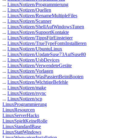
...
LinuxNotizen/Programmierung
...
LinuxNotizen/Quellen
...
LinuxNotizen/RenameMultipleFiles
...
LinuxNotizen/Scanner
...
LinuxNotizen/ShellAufWindowsTunen
...
LinuxNotizen/SupportKontakte
...
LinuxNotizen/TippsFürEinsteiger
...
LinuxNotizen/TrueTypeFontsInstallieren
...
LinuxNotizen/UbuntuLinux
...
LinuxNotizen/UpdateSuse73AufSuse80
...
LinuxNotizen/UsbDevices
...
LinuxNotizen/VerwendeteGeräte
...
LinuxNotizen/Vorlagen
...
LinuxNotizen/WasPassiertBeimBooten
...
LinuxNotizen/WichtigeBefehle
...
LinuxNotizen/make
...
LinuxNotizen/rsync
...
LinuxNotizen/scp
LinuxProgrammierung
LinuxResourcen
LinuxServerHacks
LinuxSpieltKeineRolle
LinuxStandardBase
LinuxStattWindows
LinuxWegweiserInstallation