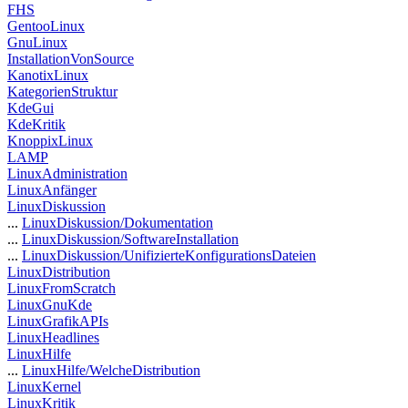
FHS
GentooLinux
GnuLinux
InstallationVonSource
KanotixLinux
KategorienStruktur
KdeGui
KdeKritik
KnoppixLinux
LAMP
LinuxAdministration
LinuxAnfänger
LinuxDiskussion
...
LinuxDiskussion/Dokumentation
...
LinuxDiskussion/SoftwareInstallation
...
LinuxDiskussion/UnifizierteKonfigurationsDateien
LinuxDistribution
LinuxFromScratch
LinuxGnuKde
LinuxGrafikAPIs
LinuxHeadlines
LinuxHilfe
...
LinuxHilfe/WelcheDistribution
LinuxKernel
LinuxKritik