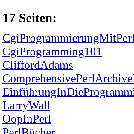
17 Seiten:
CgiProgrammierungMitPer
CgiProgramming101
CliffordAdams
ComprehensivePerlArchiv
EinführungInDieProgramm
LarryWall
OopInPerl
PerlBücher