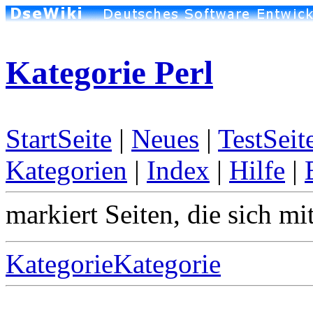
Kategorie Perl
StartSeite
|
Neues
|
TestSeit
Kategorien
|
Index
|
Hilfe
|
markiert Seiten, die sich mi
KategorieKategorie