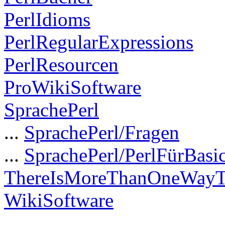
PerlIdioms
PerlRegularExpressions
PerlResourcen
ProWikiSoftware
SprachePerl
...
SprachePerl/Fragen
...
SprachePerl/PerlFürBasi
ThereIsMoreThanOneWayT
WikiSoftware