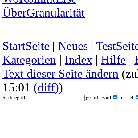
ÜberGranularität
StartSeite
|
Neues
|
TestSeit
Kategorien
|
Index
|
Hilfe
|
Text dieser Seite ändern
(zu
15:01
(diff)
)
Suchbegriff:
gesucht wird
im Titel