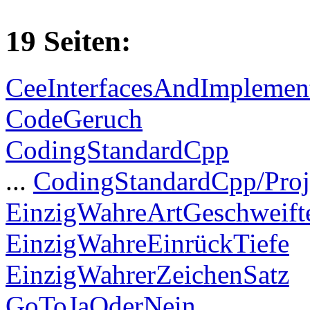
19 Seiten:
CeeInterfacesAndImplement
CodeGeruch
CodingStandardCpp
...
CodingStandardCpp/Proj
EinzigWahreArtGeschweif
EinzigWahreEinrückTiefe
EinzigWahrerZeichenSatz
GoToJaOderNein