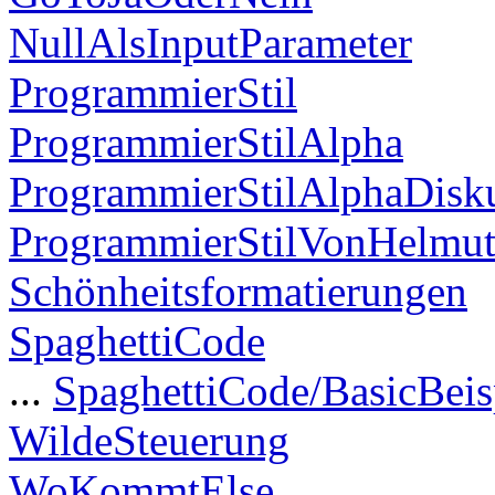
NullAlsInputParameter
ProgrammierStil
ProgrammierStilAlpha
ProgrammierStilAlphaDisk
ProgrammierStilVonHelmut
Schönheitsformatierungen
SpaghettiCode
...
SpaghettiCode/BasicBeis
WildeSteuerung
WoKommtElse