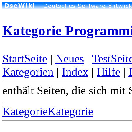
Kategorie Programmie
StartSeite
|
Neues
|
TestSeit
Kategorien
|
Index
|
Hilfe
|
enthält Seiten, die sich mit 
KategorieKategorie