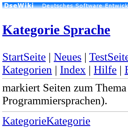
Kategorie Sprache
StartSeite
|
Neues
|
TestSeit
Kategorien
|
Index
|
Hilfe
|
markiert Seiten zum Thema 
Programmiersprachen).
KategorieKategorie