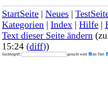
StartSeite
|
Neues
|
TestSeit
Kategorien
|
Index
|
Hilfe
|
Text dieser Seite ändern
(zu
15:24
(diff)
)
Suchbegriff:
gesucht wird
im Titel