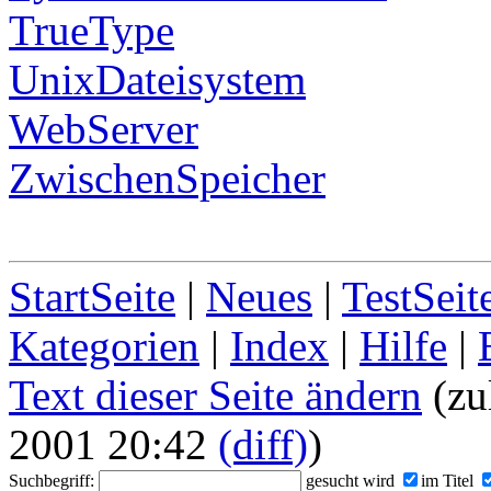
TrueType
UnixDateisystem
WebServer
ZwischenSpeicher
StartSeite
|
Neues
|
TestSeit
Kategorien
|
Index
|
Hilfe
|
Text dieser Seite ändern
(zu
2001 20:42
(diff)
)
Suchbegriff:
gesucht wird
im Titel