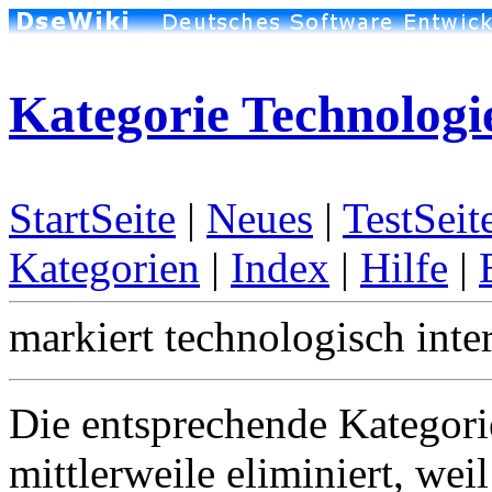
Kategorie Technologi
StartSeite
|
Neues
|
TestSeit
Kategorien
|
Index
|
Hilfe
|
markiert technologisch inter
Die entsprechende Kategori
mittlerweile eliminiert, wei