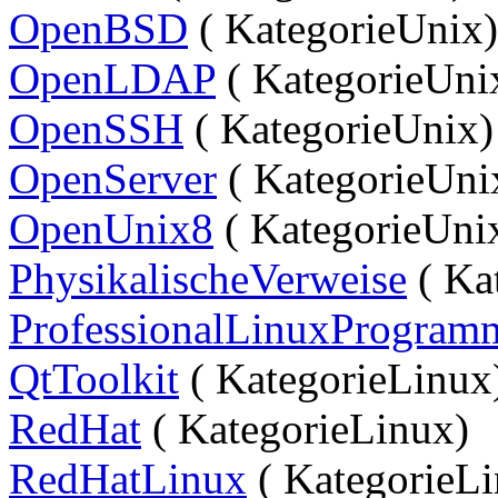
OpenBSD
( KategorieUnix)
OpenLDAP
( KategorieUni
OpenSSH
( KategorieUnix)
OpenServer
( KategorieUni
OpenUnix8
( KategorieUni
PhysikalischeVerweise
( Ka
ProfessionalLinuxProgram
QtToolkit
( KategorieLinux
RedHat
( KategorieLinux)
RedHatLinux
( KategorieLi