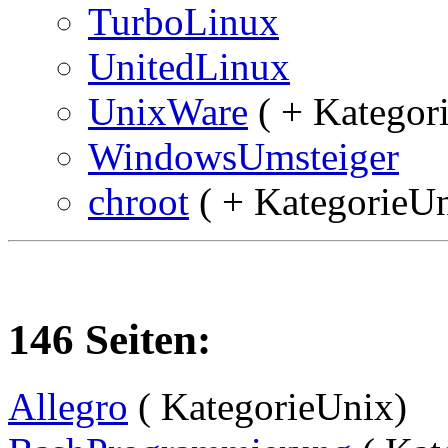
TurboLinux
UnitedLinux
UnixWare
( + Kategor
WindowsUmsteiger
chroot
( + KategorieUn
146 Seiten:
Allegro
( KategorieUnix)