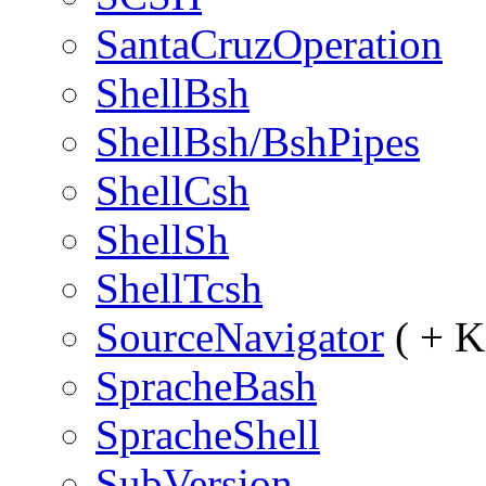
SantaCruzOperation
ShellBsh
ShellBsh/BshPipes
ShellCsh
ShellSh
ShellTcsh
SourceNavigator
( + K
SpracheBash
SpracheShell
SubVersion