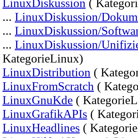
LinuxDiskussion
( Kategor
...
LinuxDiskussion/Dokume
...
LinuxDiskussion/Software
...
LinuxDiskussion/Unifizi
KategorieLinux)
LinuxDistribution
( Katego
LinuxFromScratch
( Katego
LinuxGnuKde
( KategorieL
LinuxGrafikAPIs
( Kategor
LinuxHeadlines
( Kategori