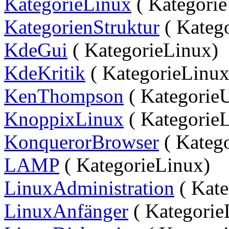
KategorieLinux
( Kategori
KategorienStruktur
( Kateg
KdeGui
( KategorieLinux)
KdeKritik
( KategorieLinux
KenThompson
( Kategorie
KnoppixLinux
( Kategorie
KonquerorBrowser
( Kateg
LAMP
( KategorieLinux)
LinuxAdministration
( Kate
LinuxAnfänger
( Kategorie