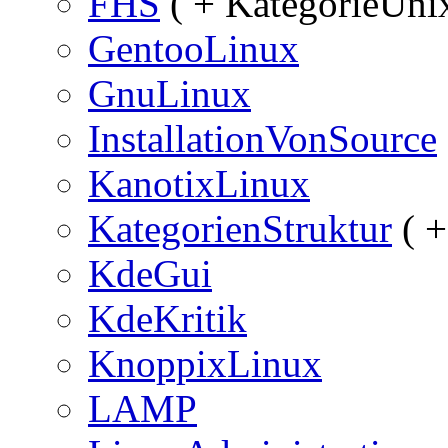
FHS
( + KategorieUnix
GentooLinux
GnuLinux
InstallationVonSource
KanotixLinux
KategorienStruktur
( +
KdeGui
KdeKritik
KnoppixLinux
LAMP