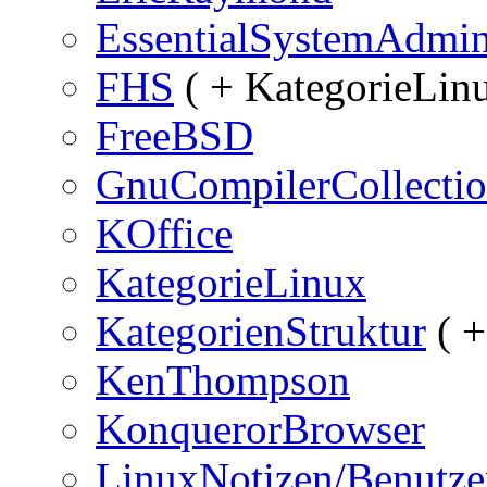
EssentialSystemAdmini
FHS
( + KategorieLinu
FreeBSD
GnuCompilerCollecti
KOffice
KategorieLinux
KategorienStruktur
( +
KenThompson
KonquerorBrowser
LinuxNotizen/Benutze