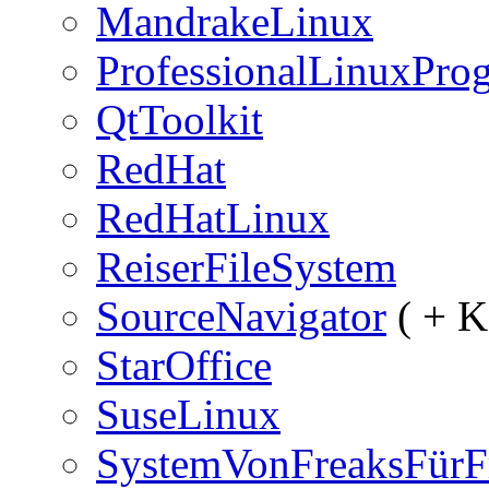
MandrakeLinux
ProfessionalLinuxPr
QtToolkit
RedHat
RedHatLinux
ReiserFileSystem
SourceNavigator
( + K
StarOffice
SuseLinux
SystemVonFreaksFürF