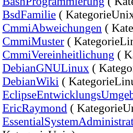
BashProgrammierung
( Kat
BsdFamilie
( KategorieUni
CmmiAbweichungen
( Kate
CmmiMuster
( KategorieLi
CmmiVereinheitlichung
( K
DebianGNULinux
( Katego
DebianWiki
( KategorieLin
EclipseEntwicklungsUmge
EricRaymond
( KategorieU
EssentialSystemAdministra