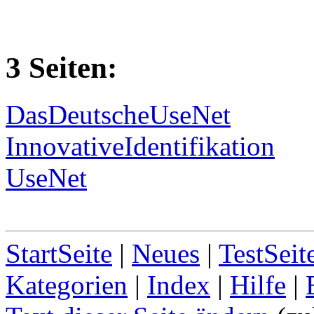
3 Seiten:
DasDeutscheUseNet
InnovativeIdentifikation
UseNet
StartSeite
|
Neues
|
TestSeit
Kategorien
|
Index
|
Hilfe
|