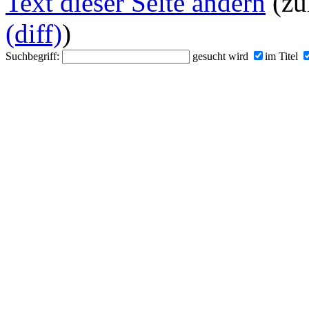
Text dieser Seite ändern
(zu
(diff)
)
Suchbegriff:
gesucht wird
im Titel