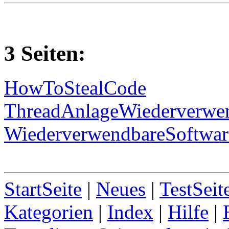
3 Seiten:
HowToStealCode
ThreadAnlageWiederverwe
WiederverwendbareSoftwar
StartSeite
|
Neues
|
TestSeit
Kategorien
|
Index
|
Hilfe
|