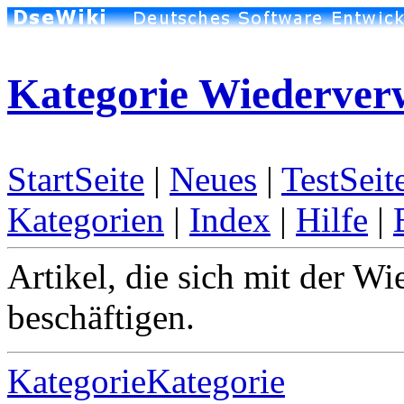
Kategorie Wiederve
StartSeite
|
Neues
|
TestSeit
Kategorien
|
Index
|
Hilfe
|
Artikel, die sich mit der W
beschäftigen.
KategorieKategorie