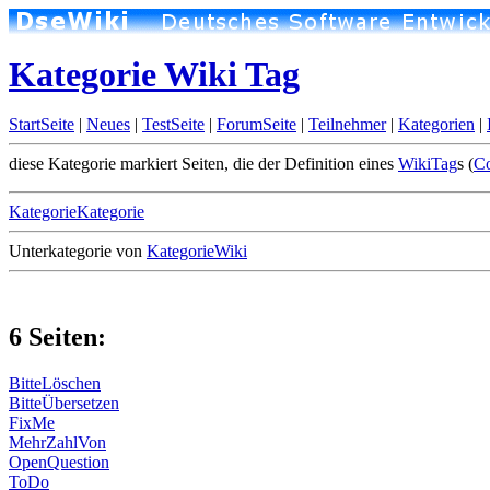
Kategorie Wiki Tag
StartSeite
|
Neues
|
TestSeite
|
ForumSeite
|
Teilnehmer
|
Kategorien
|
diese Kategorie markiert Seiten, die der Definition eines
WikiTag
s (
C
KategorieKategorie
Unterkategorie von
KategorieWiki
6 Seiten:
BitteLöschen
BitteÜbersetzen
FixMe
MehrZahlVon
OpenQuestion
ToDo