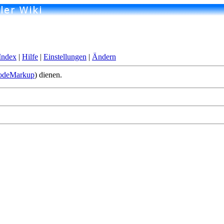
Index
|
Hilfe
|
Einstellungen
|
Ändern
odeMarkup
) dienen.