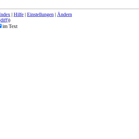
Index
|
Hilfe
|
Einstellungen
|
Ändern
(diff)
)
im Text