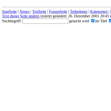
StartSeite
|
Neues
|
TestSeite
|
ForumSeite
|
Teilnehmer
|
Kategorien
|
Text dieser Seite ändern
(zuletzt geändert: 26. Dezember 2001 20:45
Suchbegriff:
gesucht wird
im Titel