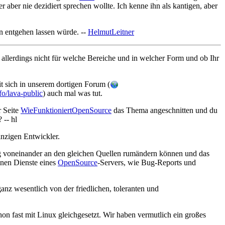
aber nie dezidiert sprechen wollte. Ich kenne ihn als kantigen, aber
den entgehen lassen würde. --
HelmutLeitner
allerdings nicht für welche Bereiche und in welcher Form und ob Ihr
it sich in unserem dortigen Forum (
nfo/lava-public
) auch mal was tut.
r Seite
WieFunktioniertOpenSource
das Thema angeschnitten und du
 -- hl
inzigen Entwickler.
ig voneinander an den gleichen Quellen rumändern können und das
nen Dienste eines
OpenSource
-Servers, wie Bug-Reports und
ganz wesentlich von der friedlichen, toleranten und
hon fast mit Linux gleichgesetzt. Wir haben vermutlich ein großes