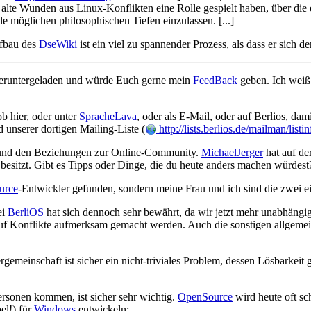
lte Wunden aus Linux-Konflikten eine Rolle gespielt haben, über die er 
le möglichen philosophischen Tiefen einzulassen. [...]
ufbau des
DseWiki
ist ein viel zu spannender Prozess, als dass er sich 
eruntergeladen und würde Euch gerne mein
FeedBack
geben. Ich weiß 
b hier, oder unter
SpracheLava
, oder als E-Mail, oder auf Berlios, dam
d unserer dortigen Mailing-Liste (
http://lists.berlios.de/mailman/listi
nd den Beziehungen zur Online-Community.
MichaelJerger
hat auf de
 besitzt. Gibt es Tipps oder Dinge, die du heute anders machen würdest?
urce
-Entwickler gefunden, sondern meine Frau und ich sind die zwei e
ei
BerliOS
hat sich dennoch sehr bewährt, da wir jetzt mehr unabhäng
f Konflikte aufmerksam gemacht werden. Auch die sonstigen allgemei
rgemeinschaft ist sicher ein nicht-triviales Problem, dessen Lösbarkeit 
ersonen kommen, ist sicher sehr wichtig.
OpenSource
wird heute oft sc
el!) für
Windows
entwickeln: