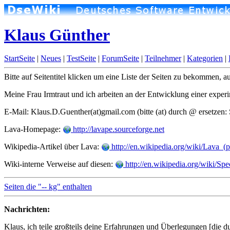
Klaus Günther
StartSeite
|
Neues
|
TestSeite
|
ForumSeite
|
Teilnehmer
|
Kategorien
|
Bitte auf Seitentitel klicken um eine Liste der Seiten zu bekommen, auf
Meine Frau Irmtraut und ich arbeiten an der Entwicklung einer exper
E-Mail: Klaus.D.Guenther(at)gmail.com (bitte (at) durch @ ersetze
Lava-Homepage:
http://lavape.sourceforge.net
Wikipedia-Artikel über Lava:
http://en.wikipedia.org/wiki/Lava_
Wiki-interne Verweise auf diesen:
http://en.wikipedia.org/wiki/S
Seiten die "-- kg" enthalten
Nachrichten:
Klaus, ich teile großteils deine Erfahrungen und Überlegungen [die d