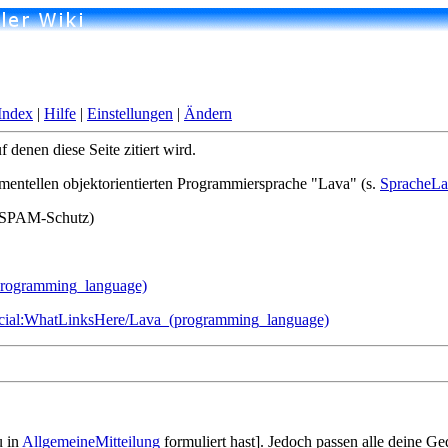
Index
|
Hilfe
|
Einstellungen
|
Ändern
 denen diese Seite zitiert wird.
imentellen objektorientierten Programmiersprache "Lava" (s.
SpracheLa
n: SPAM-Schutz)
(programming_language)
pecial:WhatLinksHere/Lava_(programming_language)
u in
AllgemeineMitteilung
formuliert hast]. Jedoch passen alle deine G