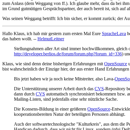
zum Anlass (dem Weggang von ff.). Ich glaube mehr, dass da bei ihm a
im Grund gutmütigen Gesprächspartner, der auch bereit ist, sich auf al
Was seinen Weggang betrifft: Ich bin sicher, er kommt zurück; der A
Hallo Klaus, ich hab mir gestern zum ersten Mal Eure
SpracheLava
h
das haben wollt. --
HelmutLeitner
Stellungnahmen aller Art sind immer hochwillkommen, gleich o
http://developer.berlios.de/forum/forum.php?forum_id=336
) un
Klaus, wie sind denn deine bisherigen Erfahrungen mit
OpenSource
u
bist wahrscheinlich der Einzige hier, der aus erster Hand Erfahrungen
Bis jetzt haben wir ja noch keine Mitstreiter, also Lava-
OpenSo
Die Unterstützung unserer Arbeit durch das
CVS
-Repository b
dann durch
CVS
automatisch synchronisiert bekommen bzw. au
Mailing-Listen, sind jedenfalls eine sehr nützliche Sache.
Die Konsens-Bildung in einer größeren
OpenSource
-Entwickle
kooperationsbereiten Natur der beteiligten Personen abhängt.
Auch der softwaretechnologische "Kulturkreis", aus dem die P
Handicap dadurch, dass wir
nicht
für Linux, sondern (pfui Deib