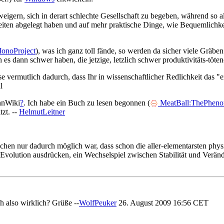
igern, sich in derart schlechte Gesellschaft zu begeben, während so a
en abgelegt haben und auf mehr praktische Dinge, wie Bequemlichkeit, 
onoProject
), was ich ganz toll fände, so werden da sicher viele Gräb
 es dann schwer haben, die jetzige, letzlich schwer produktivitäts-töten
ise vermutlich dadurch, dass Ihr in wissenschaftlicher Redlichkeit das "
l
nnWiki
?
. Ich habe ein Buch zu lesen begonnen (
MeatBall:ThePheno
zt. --
HelmutLeitner
chen nur dadurch möglich war, dass schon die aller-elementarsten phy
 Evolution ausdrücken, ein Wechselspiel zwischen Stabilität und Veränd
ch also wirklich? Grüße --
WolfPeuker
26. August 2009 16:56 CET