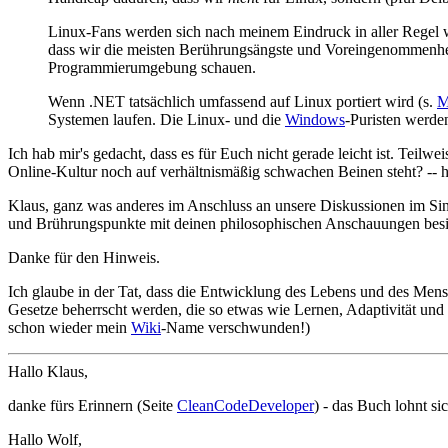
Linux-Fans werden sich nach meinem Eindruck in aller Regel we
dass wir die meisten Berührungsängste und Voreingenommenheit
Programmierumgebung schauen.
Wenn .NET tatsächlich umfassend auf Linux portiert wird (s.
M
Systemen laufen. Die Linux- und die
Windows
-Puristen werden
Ich hab mir's gedacht, dass es für Euch nicht gerade leicht ist. Teilwe
Online-Kultur noch auf verhältnismäßig schwachen Beinen steht? -- h
Klaus, ganz was anderes im Anschluss an unsere Diskussionen im Si
und Brührungspunkte mit deinen philosophischen Anschauungen besit
Danke für den Hinweis.
Ich glaube in der Tat, dass die Entwicklung des Lebens und des Mens
Gesetze beherrscht werden, die so etwas wie Lernen, Adaptivität und
schon wieder mein
Wiki
-Name verschwunden!)
Hallo Klaus,
danke fürs Erinnern (Seite
CleanCodeDeveloper
) - das Buch lohnt si
Hallo Wolf,