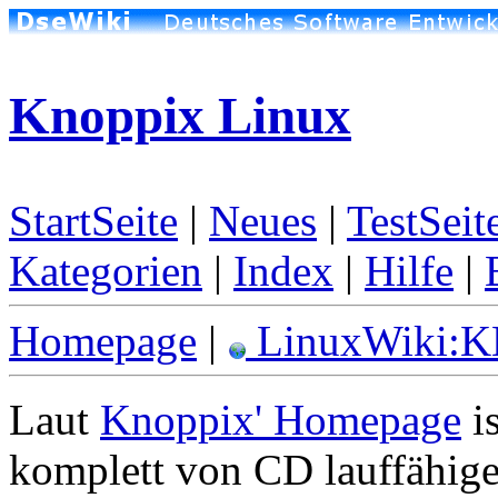
Knoppix Linux
StartSeite
|
Neues
|
TestSeit
Kategorien
|
Index
|
Hilfe
|
Homepage
|
LinuxWiki:
Laut
Knoppix' Homepage
is
komplett von CD lauffähig