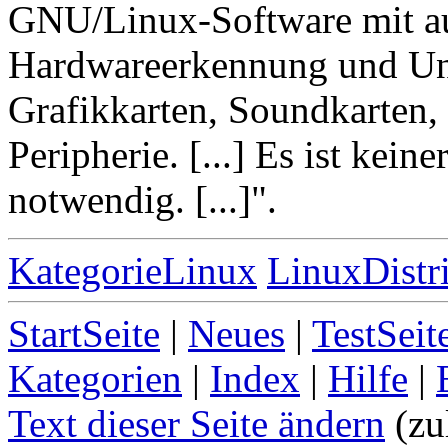
GNU/Linux-Software mit a
Hardwareerkennung und Unt
Grafikkarten, Soundkarten,
Peripherie. [...] Es ist keine
notwendig. [...]".
KategorieLinux
LinuxDistr
StartSeite
|
Neues
|
TestSeit
Kategorien
|
Index
|
Hilfe
|
Text dieser Seite ändern
(zu